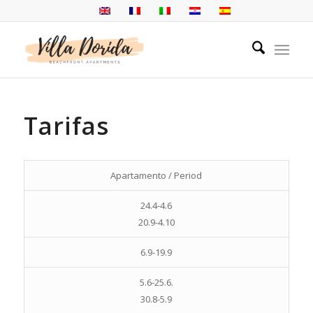
Tarifas
Apartamento / Period
24.4-4.6
20.9-4.10
6.9-19.9
5.6-25.6.
30.8-5.9